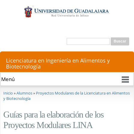
Pasar al
contenido
principal
Buscar
Formulario de búsqueda
Licenciatura en Ingeniería en Alimentos y
Biotecnología
Se encuentra usted aquí
Inicio
»
Alumnos
»
Proyectos Modulares de la Licenciatura en Alimentos
y Biotecnología
Guías para la elaboración de los
Proyectos Modulares LINA