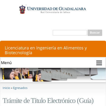
Pasar al
contenido
principal
Buscar
Formulario de búsqueda
Licenciatura en Ingeniería en Alimentos y
Biotecnología
Se encuentra usted aquí
Inicio
»
Egresados
Trámite de Título Electrónico (Guía)