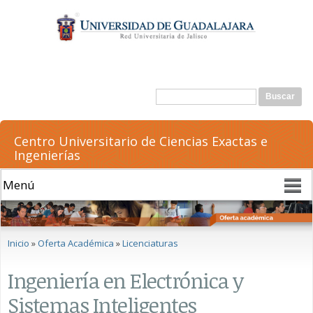
Pasar al
contenido
principal
Formulario de búsqueda
Buscar
Centro Universitario de Ciencias Exactas e
Ingenierías
Se encuentra usted aquí
Inicio
»
Oferta Académica
»
Licenciaturas
Ingeniería en Electrónica y
Sistemas Inteligentes