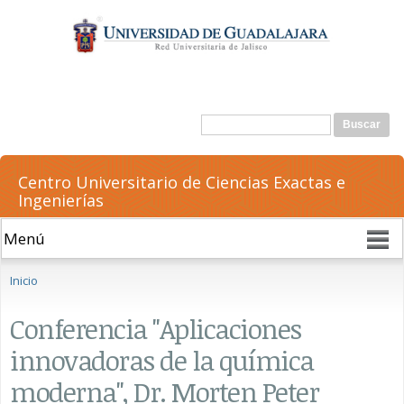
Pasar al
contenido
principal
Formulario de búsqueda
Buscar
Centro Universitario de Ciencias Exactas e
Ingenierías
Se encuentra usted aquí
Inicio
Conferencia "Aplicaciones
innovadoras de la química
moderna", Dr. Morten Peter