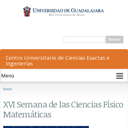
Pasar al
contenido
principal
Formulario de búsqueda
Buscar
Centro Universitario de Ciencias Exactas e
Ingenierías
Se encuentra usted aquí
Inicio
XVI Semana de las Ciencias Físico
Matemáticas