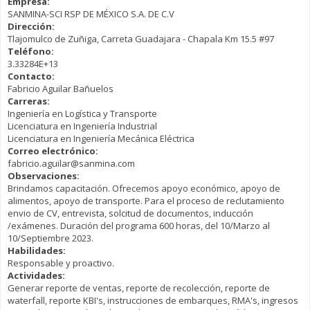
Empresa:
SANMINA-SCI RSP DE MÉXICO S.A. DE C.V
Dirección:
Tlajomulco de Zuñiga, Carreta Guadajara - Chapala Km 15.5 #97
Teléfono:
3.33284E+13
Contacto:
Fabricio Aguilar Bañuelos
Carreras:
Ingeniería en Logística y Transporte
Licenciatura en Ingeniería Industrial
Licenciatura en Ingeniería Mecánica Eléctrica
Correo electrónico:
fabricio.aguilar@sanmina.com
Observaciones:
Brindamos capacitación. Ofrecemos apoyo económico, apoyo de
alimentos, apoyo de transporte. Para el proceso de reclutamiento
envio de CV, entrevista, solcitud de documentos, inducción
/exámenes. Duración del programa 600 horas, del 10/Marzo al
10/Septiembre 2023.
Habilidades:
Responsable y proactivo.
Actividades:
Generar reporte de ventas, reporte de recolección, reporte de
waterfall, reporte KBI's, instrucciones de embarques, RMA's, ingresos