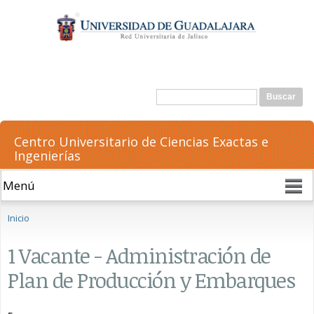
Pasar al
contenido
principal
Formulario de búsqueda
Buscar
Centro Universitario de Ciencias Exactas e
Ingenierías
Se encuentra usted aquí
Inicio
1 Vacante - Administración de
Plan de Producción y Embarques