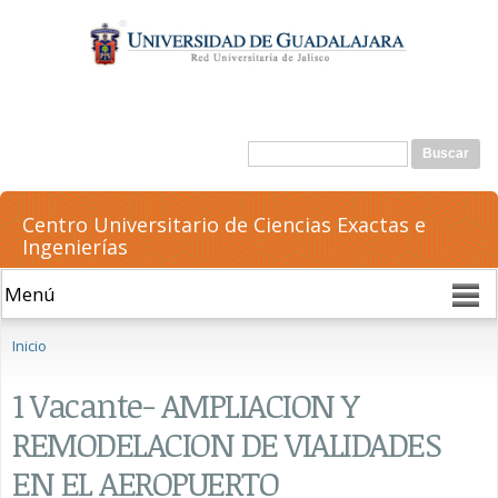
Pasar al
contenido
principal
Formulario de búsqueda
Buscar
Centro Universitario de Ciencias Exactas e
Ingenierías
Se encuentra usted aquí
Inicio
1 Vacante- AMPLIACION Y
REMODELACION DE VIALIDADES
EN EL AEROPUERTO