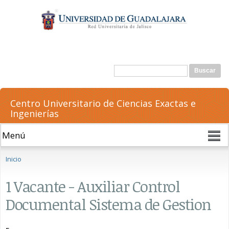
Pasar al
contenido
principal
Formulario de búsqueda
Buscar
Centro Universitario de Ciencias Exactas e
Ingenierías
Se encuentra usted aquí
Inicio
1 Vacante - Auxiliar Control
Documental Sistema de Gestion