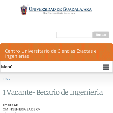
Pasar al
contenido
principal
Formulario de búsqueda
Buscar
Centro Universitario de Ciencias Exactas e
Ingenierías
Se encuentra usted aquí
Inicio
1 Vacante- Becario de Ingenieria
Empresa:
OM INGENIERIA SA DE CV