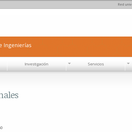
Red univ
Pasar al
contenido
principal
e Ingenierías
Investigación
Servicios
onales
60