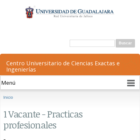
Pasar al
contenido
principal
Formulario de búsqueda
Buscar
Centro Universitario de Ciencias Exactas e
Ingenierías
Se encuentra usted aquí
Inicio
1 Vacante - Practicas
profesionales