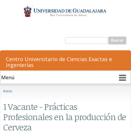
Pasar al
contenido
principal
Formulario de búsqueda
Buscar
Centro Universitario de Ciencias Exactas e
Ingenierías
Se encuentra usted aquí
Inicio
1 Vacante - Prácticas
Profesionales en la producción de
Cerveza