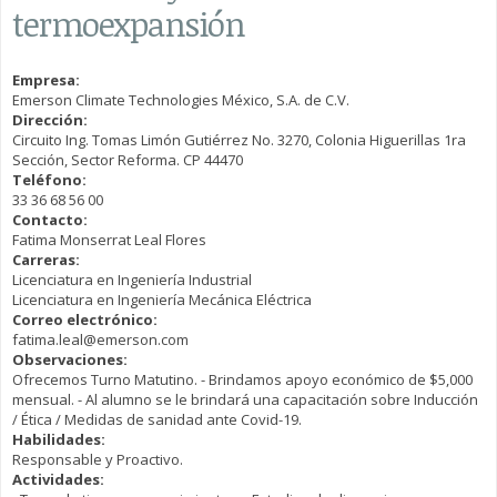
termoexpansión
Empresa:
Emerson Climate Technologies México, S.A. de C.V.
Dirección:
Circuito Ing. Tomas Limón Gutiérrez No. 3270, Colonia Higuerillas 1ra
Sección, Sector Reforma. CP 44470
Teléfono:
33 36 68 56 00
Contacto:
Fatima Monserrat Leal Flores
Carreras:
Licenciatura en Ingeniería Industrial
Licenciatura en Ingeniería Mecánica Eléctrica
Correo electrónico:
fatima.leal@emerson.com
Observaciones:
Ofrecemos Turno Matutino. - Brindamos apoyo económico de $5,000
mensual. - Al alumno se le brindará una capacitación sobre Inducción
/ Ética / Medidas de sanidad ante Covid-19.
Habilidades:
Responsable y Proactivo.
Actividades: