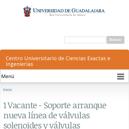
Pasar al
contenido
principal
Formulario de búsqueda
Buscar
Centro Universitario de Ciencias Exactas e
Ingenierías
Se encuentra usted aquí
Inicio
1 Vacante - Soporte arranque
nueva línea de válvulas
solenoides y válvulas