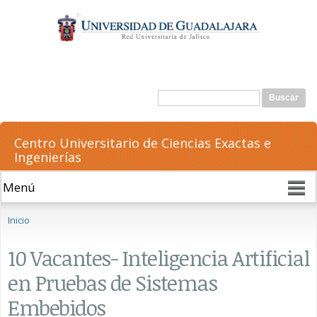
Pasar al
contenido
principal
Formulario de búsqueda
Buscar
Centro Universitario de Ciencias Exactas e
Ingenierías
Se encuentra usted aquí
Inicio
10 Vacantes- Inteligencia Artificial
en Pruebas de Sistemas
Embebidos