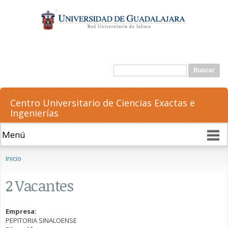
Pasar al
contenido
principal
Formulario de búsqueda
Buscar
Centro Universitario de Ciencias Exactas e
Ingenierías
Se encuentra usted aquí
Inicio
2 Vacantes
Empresa:
PEPITORIA SINALOENSE