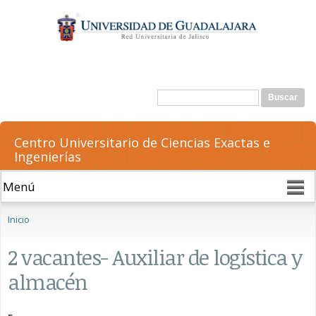
Pasar al
contenido
principal
Formulario de búsqueda
Buscar
Centro Universitario de Ciencias Exactas e
Ingenierías
Se encuentra usted aquí
Inicio
2 vacantes- Auxiliar de logística y
almacén