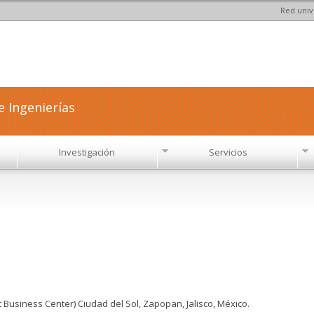
Red univ
Pasar al
contenido
principal
e Ingenierías
Investigación
Servicios
it Business Center) Ciudad del Sol, Zapopan, Jalisco, México.