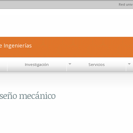
Red univ
Pasar al
contenido
principal
e Ingenierías
Investigación
Servicios
diseño mecánico