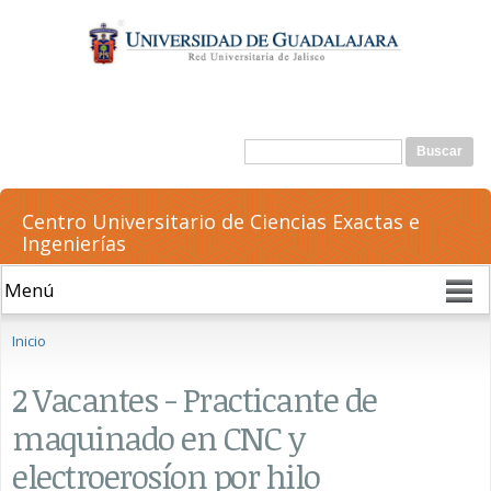
Pasar al
contenido
principal
Formulario de búsqueda
Buscar
Centro Universitario de Ciencias Exactas e
Ingenierías
Se encuentra usted aquí
Inicio
2 Vacantes - Practicante de
maquinado en CNC y
electroerosíon por hilo