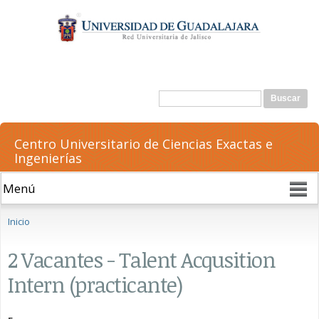
Pasar al
contenido
principal
Formulario de búsqueda
Buscar
Centro Universitario de Ciencias Exactas e
Ingenierías
Se encuentra usted aquí
Inicio
2 Vacantes - Talent Acqusition
Intern (practicante)