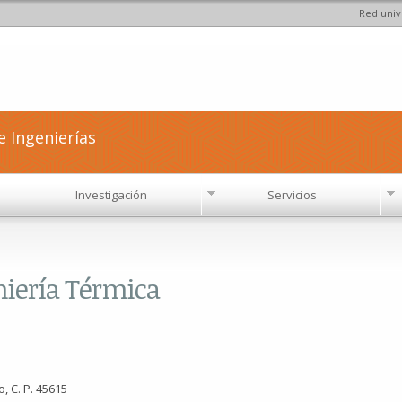
Red univ
Pasar al
contenido
principal
e Ingenierías
Investigación
Servicios
eniería Térmica
, C. P. 45615