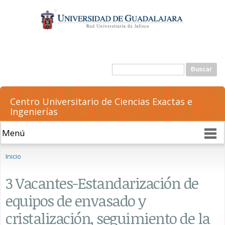
Pasar al
contenido
principal
Formulario de búsqueda
Buscar
Centro Universitario de Ciencias Exactas e
Ingenierías
Se encuentra usted aquí
Inicio
3 Vacantes-Estandarización de
equipos de envasado y
cristalización, seguimiento de la