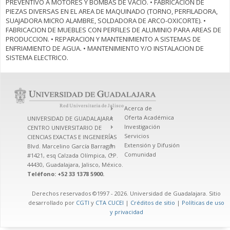
PREVENTIVO A MOTORES Y BOMBAS DE VACIO. • FABRICACION DE
PIEZAS DIVERSAS EN EL AREA DE MAQUINADO (TORNO, PERFILADORA,
SUAJADORA MICRO ALAMBRE, SOLDADORA DE ARCO-OXICORTE). •
FABRICACION DE MUEBLES CON PERFILES DE ALUMINIO PARA AREAS DE
PRODUCCION. • REPARACION Y MANTENIMIENTO A SISTEMAS DE
ENFRIAMIENTO DE AGUA. • MANTENIMIENTO Y/O INSTALACION DE
SISTEMA ELECTRICO.
Acerca de
Oferta Académica
UNIVERSIDAD DE GUADALAJARA
Investigación
CENTRO UNIVERSITARIO DE
Servicios
CIENCIAS EXACTAS E INGENIERÍAS
Extensión y Difusión
Blvd. Marcelino García Barragán
Comunidad
#1421, esq Calzada Olímpica, C.P.
44430, Guadalajara, Jalisco, México.
Teléfono: +52 33 1378 5900.
Derechos reservados ©1997 - 2026. Universidad de Guadalajara. Sitio
desarrollado por
CGTI
y
CTA CUCEI
|
Créditos de sitio
|
Políticas de uso
y privacidad