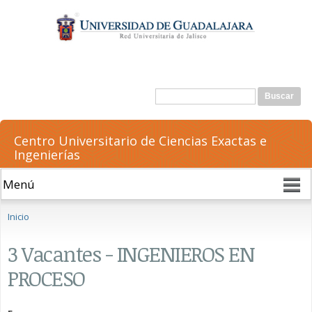
Pasar al
contenido
principal
Formulario de búsqueda
Buscar
Centro Universitario de Ciencias Exactas e
Ingenierías
Se encuentra usted aquí
Inicio
3 Vacantes - INGENIEROS EN
PROCESO