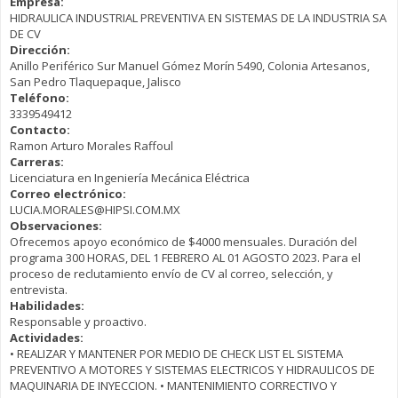
Empresa:
HIDRAULICA INDUSTRIAL PREVENTIVA EN SISTEMAS DE LA INDUSTRIA SA
DE CV
Dirección:
Anillo Periférico Sur Manuel Gómez Morín 5490, Colonia Artesanos,
San Pedro Tlaquepaque, Jalisco
Teléfono:
3339549412
Contacto:
Ramon Arturo Morales Raffoul
Carreras:
Licenciatura en Ingeniería Mecánica Eléctrica
Correo electrónico:
LUCIA.MORALES@HIPSI.COM.MX
Observaciones:
Ofrecemos apoyo económico de $4000 mensuales. Duración del
programa 300 HORAS, DEL 1 FEBRERO AL 01 AGOSTO 2023. Para el
proceso de reclutamiento envío de CV al correo, selección, y
entrevista.
Habilidades:
Responsable y proactivo.
Actividades:
• REALIZAR Y MANTENER POR MEDIO DE CHECK LIST EL SISTEMA
PREVENTIVO A MOTORES Y SISTEMAS ELECTRICOS Y HIDRAULICOS DE
MAQUINARIA DE INYECCION. • MANTENIMIENTO CORRECTIVO Y