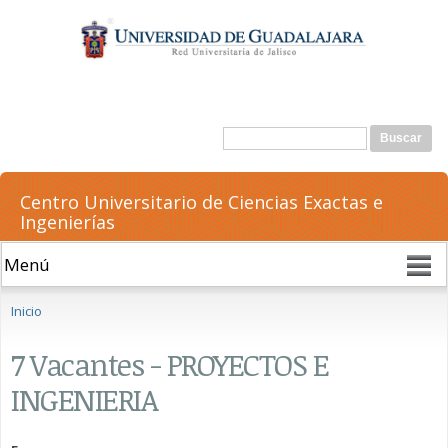
Pasar al
contenido
principal
Formulario de búsqueda
Buscar
Centro Universitario de Ciencias Exactas e
Ingenierías
Se encuentra usted aquí
Inicio
7 Vacantes - PROYECTOS E
INGENIERIA