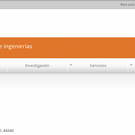
Red univ
Pasar al
contenido
principal
e Ingenierías
Investigación
Servicios
l, 44340