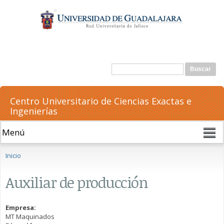
Pasar al
contenido
principal
Formulario de búsqueda
Buscar
Centro Universitario de Ciencias Exactas e
Ingenierías
Se encuentra usted aquí
Inicio
Auxiliar de producción
Empresa:
MT Maquinados