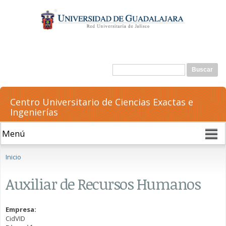
Pasar al
contenido
principal
Formulario de búsqueda
Buscar
Centro Universitario de Ciencias Exactas e
Ingenierías
Se encuentra usted aquí
Inicio
Auxiliar de Recursos Humanos
Empresa:
CidVID