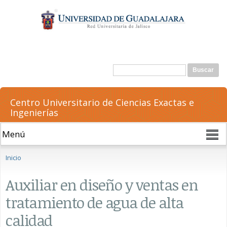
Pasar al
contenido
principal
Formulario de búsqueda
Buscar
Centro Universitario de Ciencias Exactas e
Ingenierías
Se encuentra usted aquí
Inicio
Auxiliar en diseño y ventas en
tratamiento de agua de alta
calidad