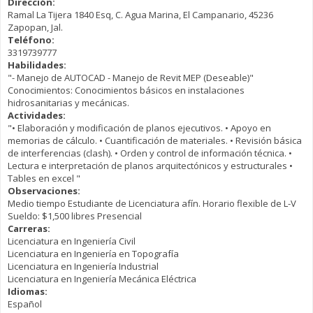
Dirección:
Ramal La Tijera 1840 Esq, C. Agua Marina, El Campanario, 45236
Zapopan, Jal.
Teléfono:
3319739777
Habilidades:
"- Manejo de AUTOCAD - Manejo de Revit MEP (Deseable)"
Conocimientos: Conocimientos básicos en instalaciones
hidrosanitarias y mecánicas.
Actividades:
"• Elaboración y modificación de planos ejecutivos. • Apoyo en
memorias de cálculo. • Cuantificación de materiales. • Revisión básica
de interferencias (clash). • Orden y control de información técnica. •
Lectura e interpretación de planos arquitectónicos y estructurales •
Tables en excel "
Observaciones:
Medio tiempo Estudiante de Licenciatura afín. Horario flexible de L-V
Sueldo: $1,500 libres Presencial
Carreras:
Licenciatura en Ingeniería Civil
Licenciatura en Ingeniería en Topografía
Licenciatura en Ingeniería Industrial
Licenciatura en Ingeniería Mecánica Eléctrica
Idiomas:
Español