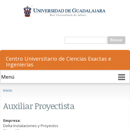
Pasar al
contenido
principal
Formulario de búsqueda
Buscar
Centro Universitario de Ciencias Exactas e
Ingenierías
Se encuentra usted aquí
Inicio
Auxiliar Proyectista
Empresa:
Delta Instalaciones y Proyectos