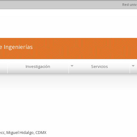
Red univ
Pasar al
contenido
principal
e Ingenierías
Investigación
Servicios
ecc, Miguel Hidalgo, CDMX