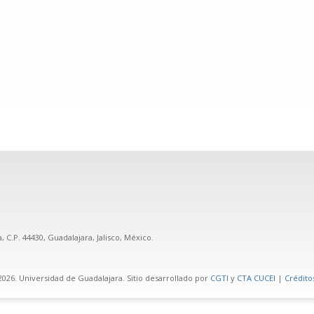
 C.P. 44430, Guadalajara, Jalisco, México.
026. Universidad de Guadalajara. Sitio desarrollado por
CGTI
y
CTA CUCEI
|
Créditos