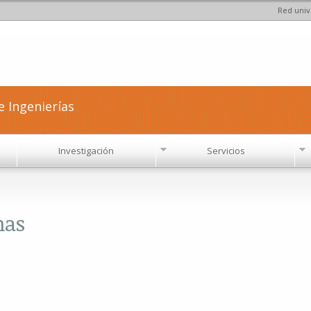
Red univ
Pasar al
contenido
principal
e Ingenierías
Investigación
Servicios
mas