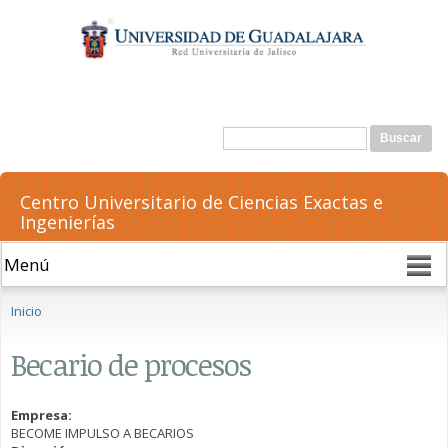
Pasar al
contenido
principal
Formulario de búsqueda
Buscar
Centro Universitario de Ciencias Exactas e
Ingenierías
Se encuentra usted aquí
Inicio
Becario de procesos
Empresa:
BECOME IMPULSO A BECARIOS