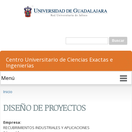
Pasar al
contenido
principal
Formulario de búsqueda
Buscar
Centro Universitario de Ciencias Exactas e
Ingenierías
Se encuentra usted aquí
Inicio
DISEÑO DE PROYECTOS
Empresa:
RECUBRIMIENTOS INDUSTRIALES Y APLICACIONES