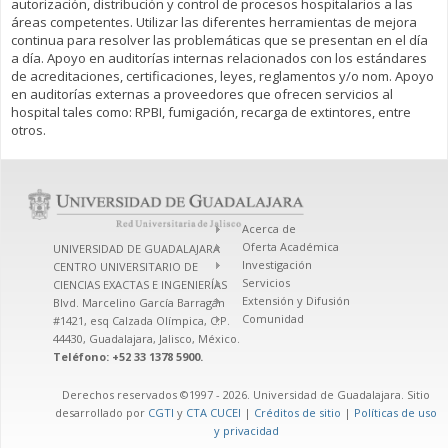
autorización, distribución y control de procesos hospitalarios a las
áreas competentes. Utilizar las diferentes herramientas de mejora
continua para resolver las problemáticas que se presentan en el día
a día. Apoyo en auditorías internas relacionados con los estándares
de acreditaciones, certificaciones, leyes, reglamentos y/o nom. Apoyo
en auditorías externas a proveedores que ofrecen servicios al
hospital tales como: RPBI, fumigación, recarga de extintores, entre
otros.
Acerca de
Oferta Académica
UNIVERSIDAD DE GUADALAJARA
Investigación
CENTRO UNIVERSITARIO DE
Servicios
CIENCIAS EXACTAS E INGENIERÍAS
Extensión y Difusión
Blvd. Marcelino García Barragán
Comunidad
#1421, esq Calzada Olímpica, C.P.
44430, Guadalajara, Jalisco, México.
Teléfono: +52 33 1378 5900.
Derechos reservados ©1997 - 2026. Universidad de Guadalajara. Sitio
desarrollado por
CGTI
y
CTA CUCEI
|
Créditos de sitio
|
Políticas de uso
y privacidad