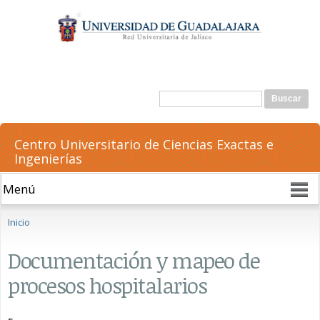
Pasar al
contenido
principal
Formulario de búsqueda
Buscar
Centro Universitario de Ciencias Exactas e
Ingenierías
Se encuentra usted aquí
Inicio
Documentación y mapeo de
procesos hospitalarios