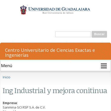
Pasar al
contenido
principal
Formulario de búsqueda
Buscar
Centro Universitario de Ciencias Exactas e
Ingenierías
Se encuentra usted aquí
Inicio
Ing Industrial y mejora conitinua
Empresa:
Sanmina-SCI RSP S.A. de C.V.