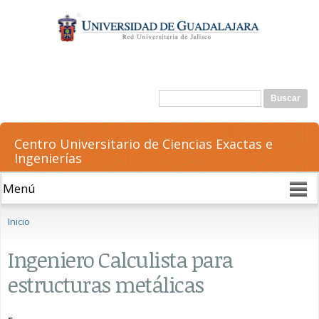
Pasar al
contenido
principal
Formulario de búsqueda
Buscar
Centro Universitario de Ciencias Exactas e
Ingenierías
Se encuentra usted aquí
Inicio
Ingeniero Calculista para
estructuras metálicas