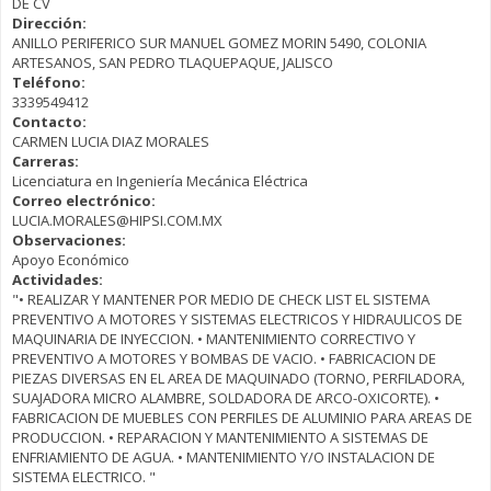
DE CV
Dirección:
ANILLO PERIFERICO SUR MANUEL GOMEZ MORIN 5490, COLONIA
ARTESANOS, SAN PEDRO TLAQUEPAQUE, JALISCO
Teléfono:
3339549412
Contacto:
CARMEN LUCIA DIAZ MORALES
Carreras:
Licenciatura en Ingeniería Mecánica Eléctrica
Correo electrónico:
LUCIA.MORALES@HIPSI.COM.MX
Observaciones:
Apoyo Económico
Actividades:
"• REALIZAR Y MANTENER POR MEDIO DE CHECK LIST EL SISTEMA
PREVENTIVO A MOTORES Y SISTEMAS ELECTRICOS Y HIDRAULICOS DE
MAQUINARIA DE INYECCION. • MANTENIMIENTO CORRECTIVO Y
PREVENTIVO A MOTORES Y BOMBAS DE VACIO. • FABRICACION DE
PIEZAS DIVERSAS EN EL AREA DE MAQUINADO (TORNO, PERFILADORA,
SUAJADORA MICRO ALAMBRE, SOLDADORA DE ARCO-OXICORTE). •
FABRICACION DE MUEBLES CON PERFILES DE ALUMINIO PARA AREAS DE
PRODUCCION. • REPARACION Y MANTENIMIENTO A SISTEMAS DE
ENFRIAMIENTO DE AGUA. • MANTENIMIENTO Y/O INSTALACION DE
SISTEMA ELECTRICO. "