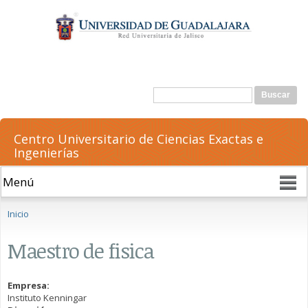
Pasar al
contenido
principal
Formulario de búsqueda
Buscar
Centro Universitario de Ciencias Exactas e
Ingenierías
Se encuentra usted aquí
Inicio
Maestro de fisica
Empresa:
Instituto Kenningar