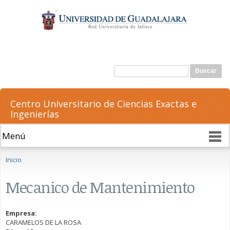
Pasar al
contenido
principal
Formulario de búsqueda
Buscar
Centro Universitario de Ciencias Exactas e
Ingenierías
Se encuentra usted aquí
Inicio
Mecanico de Mantenimiento
Empresa:
CARAMELOS DE LA ROSA