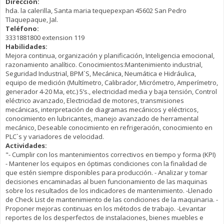
Dirección:
hda. la calerilla, Santa maria tequepexpan 45602 San Pedro
Tlaquepaque, Jal.
Teléfono:
3331881800 extension 119
Habilidades:
Mejora continua, organización y planificación, Inteligencia emocional,
razonamiento analítico. Conocimientos:Mantenimiento industrial,
Seguridad Industrial, BPM`S, Mecánica, Neumática e Hidráulica,
equipo de medición (Multímetro, Calibrador, Micrómetro, Amperímetro,
generador 4-20 Ma, etc.) 5’s., electricidad media y baja tensión, Control
eléctrico avanzado, Electricidad de motores, transmisiones
mecánicas, interpretación de diagramas mecánicos y eléctricos,
conocimiento en lubricantes, manejo avanzado de herramental
mecánico, Deseable conocimiento en refrigeración, conocimiento en
PLC`s y variadores de velocidad.
Actividades:
"- Cumplir con los mantenimientos correctivos en tiempo y forma (KPI)
- Mantener los equipos en óptimas condiciones con la finalidad de
que estén siempre disponibles para producción. - Analizar y tomar
decisiones encaminadas al buen funcionamiento de las maquinas
sobre los resultados de los indicadores de mantenimiento. -Llenado
de Check List de mantenimiento de las condiciones de la maquinaria. -
Proponer mejoras continuas en los métodos de trabajo. -Levantar
reportes de los desperfectos de instalaciones, bienes muebles e