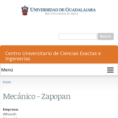
Pasar al
contenido
principal
Formulario de búsqueda
Buscar
Centro Universitario de Ciencias Exactas e
Ingenierías
Se encuentra usted aquí
Inicio
Mecánico - Zapopan
Empresa:
Whoosh