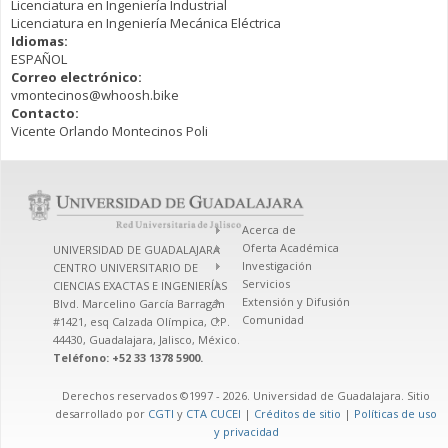
Licenciatura en Ingeniería Industrial
Licenciatura en Ingeniería Mecánica Eléctrica
Idiomas:
ESPAÑOL
Correo electrónico:
vmontecinos@whoosh.bike
Contacto:
Vicente Orlando Montecinos Poli
Acerca de
Oferta Académica
UNIVERSIDAD DE GUADALAJARA
Investigación
CENTRO UNIVERSITARIO DE
Servicios
CIENCIAS EXACTAS E INGENIERÍAS
Extensión y Difusión
Blvd. Marcelino García Barragán
Comunidad
#1421, esq Calzada Olímpica, C.P.
44430, Guadalajara, Jalisco, México.
Teléfono: +52 33 1378 5900.
Derechos reservados ©1997 - 2026. Universidad de Guadalajara. Sitio
desarrollado por
CGTI
y
CTA CUCEI
|
Créditos de sitio
|
Políticas de uso
y privacidad