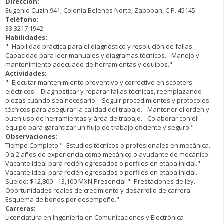
Dirección:
Eugenio Cuzin 941, Colonia Belenes Norte, Zapopan, C.P. 45145
Teléfono:
33 3217 1942
Habilidades:
"- Habilidad práctica para el diagnóstico y resolución de fallas. -
Capacidad para leer manuales y diagramas técnicos. - Manejo y
mantenimiento adecuado de herramientas y equipos."
Actividades:
"- Ejecutar mantenimiento preventivo y correctivo en scooters
eléctricos. - Diagnosticar y reparar fallas técnicas, reemplazando
piezas cuando sea necesario. - Seguir procedimientos y protocolos
técnicos para asegurar la calidad del trabajo. - Mantener el orden y
buen uso de herramientas y área de trabajo. - Colaborar con el
equipo para garantizar un flujo de trabajo eficiente y seguro."
Observaciones:
Tiempo Completo "- Estudios técnicos o profesionales en mecánica. -
0 a 2 años de experiencia como mecánico o ayudante de mecánico. -
Vacante ideal para recién egresados o perfiles en etapa inicial."
Vacante ideal para recién egresados o perfiles en etapa inicial.
Sueldo: $12,800 - 13,100 MXN Presencial "- Prestaciones de ley. -
Oportunidades reales de crecimiento y desarrollo de carrera. -
Esquema de bonos por desempeño."
Carreras:
Licenciatura en Ingeniería en Comunicaciones y Electrónica