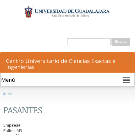
Pasar al
contenido
principal
Formulario de búsqueda
Buscar
Centro Universitario de Ciencias Exactas e
Ingenierías
Se encuentra usted aquí
Inicio
PASANTES
Empresa:
Pallets M3