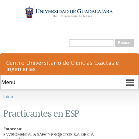
Pasar al
contenido
principal
Formulario de búsqueda
Buscar
Centro Universitario de Ciencias Exactas e
Ingenierías
Se encuentra usted aquí
Inicio
Practicantes en ESP
Empresa:
ENVIROMENTAL & SAFETY PROJECTOS S.A. DE C.V.