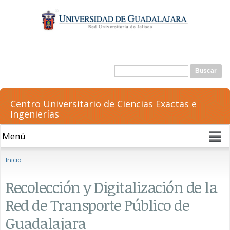
Pasar al
contenido
principal
Formulario de búsqueda
Buscar
Centro Universitario de Ciencias Exactas e
Ingenierías
Se encuentra usted aquí
Inicio
Recolección y Digitalización de la
Red de Transporte Público de
Guadalajara