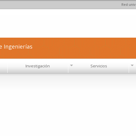
Red univ
Pasar al
contenido
principal
e Ingenierías
Investigación
Servicios