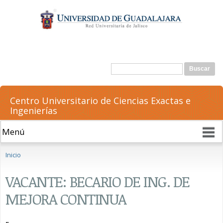
Pasar al
contenido
principal
Formulario de búsqueda
Buscar
Centro Universitario de Ciencias Exactas e
Ingenierías
Se encuentra usted aquí
Inicio
VACANTE: BECARIO DE ING. DE
MEJORA CONTINUA