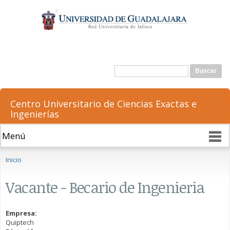
Pasar al
contenido
principal
Formulario de búsqueda
Buscar
Centro Universitario de Ciencias Exactas e
Ingenierías
Se encuentra usted aquí
Inicio
Vacante - Becario de Ingenieria
Empresa:
Quiptech