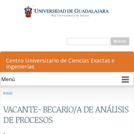
Pasar al
contenido
principal
Formulario de búsqueda
Buscar
Centro Universitario de Ciencias Exactas e
Ingenierías
Se encuentra usted aquí
Inicio
VACANTE- BECARIO/A DE ANÁLISIS
DE PROCESOS