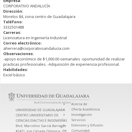
Empresa:
CORPORATIVO ANDALUCÍA
Dirección:
Morelos 84, zona centro de Guadalajara
Teléfono:
3332501488
Carreras:
Licenciatura en Ingeniería Industrial
Correo electrónico:
aherrera@corporativoandalucia.com
Observaciones:
-apoyo económico de $1,000.00 semanales -oportunidad de realizar
practicas profesionales. -Adquisición de experiencia profesional.
Habilidades:
Excel básico
Acerca de
Oferta Académica
UNIVERSIDAD DE GUADALAJARA
Investigación
CENTRO UNIVERSITARIO DE
Servicios
CIENCIAS EXACTAS E INGENIERÍAS
Extensión y Difusión
Blvd. Marcelino García Barragán
Comunidad
#1421, esq Calzada Olímpica, C.P.