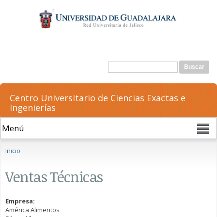
Pasar al
contenido
principal
Formulario de búsqueda
Buscar
Centro Universitario de Ciencias Exactas e
Ingenierías
Se encuentra usted aquí
Inicio
Ventas Técnicas
Empresa:
América Alimentos