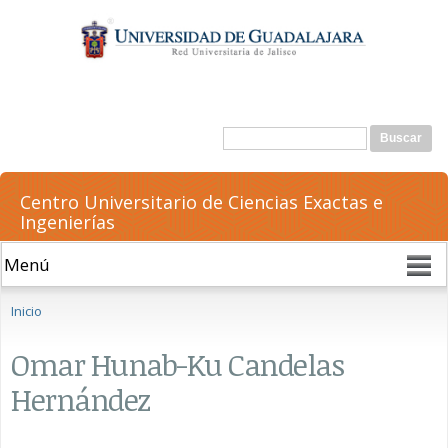
Pasar al
contenido
principal
Formulario de búsqueda
Buscar
Centro Universitario de Ciencias Exactas e
Ingenierías
Se encuentra usted aquí
Inicio
Omar Hunab-Ku Candelas
Hernández