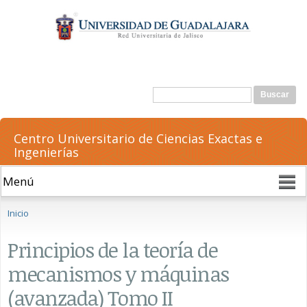
Pasar al
contenido
principal
Formulario de búsqueda
Buscar
Centro Universitario de Ciencias Exactas e
Ingenierías
Se encuentra usted aquí
Inicio
Principios de la teoría de
mecanismos y máquinas
(avanzada) Tomo II